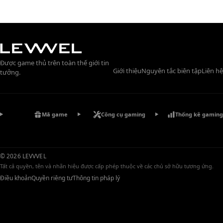
Được game thủ trên toàn thế giới tin
Giới thiệu
Nguyên tắc biên tập
Liên hệ
tưởng.
Mã game
Công cụ gaming
Thống kê gaming
© 2026 LEVVVEL
Tất cả quyền, tên và nhãn hiệu được cấp phép thuộc về các chủ sở hữu tương ứng.
Điều khoản
Quyền riêng tư
Thông tin pháp lý