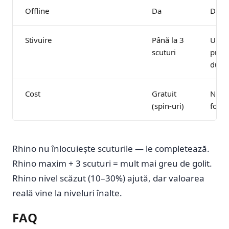
Offline
Da
Da
Stivuire
Până la 3
Un R
scuturi
proba
după 
Cost
Gratuit
Neces
(spin-uri)
food
Rhino nu înlocuiește scuturile — le completează.
Rhino maxim + 3 scuturi = mult mai greu de golit.
Rhino nivel scăzut (10–30%) ajută, dar valoarea
reală vine la niveluri înalte.
FAQ