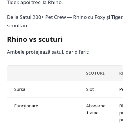
Tiger, apoi treci la Rhino.
De la Satul 200+ Pet Crew — Rhino cu Foxy și Tiger
simultan.
Rhino vs scuturi
Ambele protejează satul, dar diferit:
SCUTURI
RHI
Sursă
Slot
Pet f
Funcționare
Absoarbe
Bloc
1 atac
proba
per a