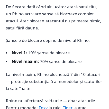
De fiecare dată când alt jucător atacă satul tău,
un Rhino activ are șanse să blocheze complet
atacul. Atac blocat = atacantul nu primește nimic,
satul fără daune.
Șansele de blocare depind de nivelul Rhino:
Nivel 1:
10% șanse de blocare
Nivel maxim:
70% șanse de blocare
La nivel maxim, Rhino blochează 7 din 10 atacuri
— protecție substanțială a monedelor și scuturilor
la sate înalte.
Rhino nu afectează raid-urile — doar atacurile.
Pentru monede:
Foxy
la raid,
Tiger
la atac.