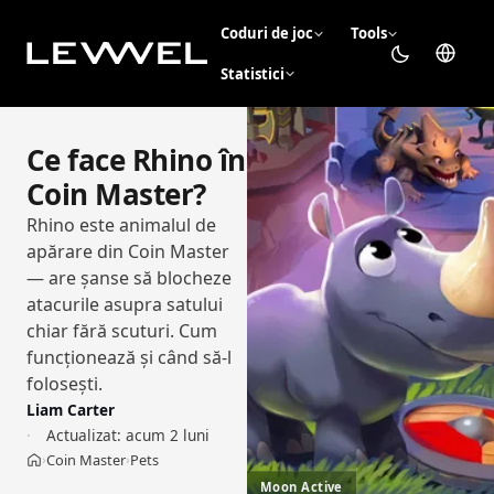
Coduri de joc
Tools
Statistici
Ce face Rhino în
Coin Master?
Rhino este animalul de
apărare din Coin Master
— are șanse să blocheze
atacurile asupra satului
chiar fără scuturi. Cum
funcționează și când să-l
folosești.
Liam Carter
Actualizat:
acum 2 luni
Coin Master
Pets
›
›
Acasă
Moon Active