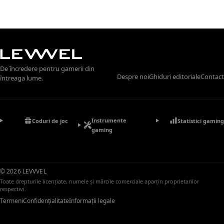
De încredere pentru gamerii din
Despre noi
Ghiduri editoriale
Contact
întreaga lume.
Instrumente
Coduri de joc
Statistici gaming
gaming
© 2026 LEVVVEL
Toate drepturile licențiate, numele și mărcile comerciale aparțin proprietarilor
respectivi.
Termeni
Confidențialitate
Informații legale