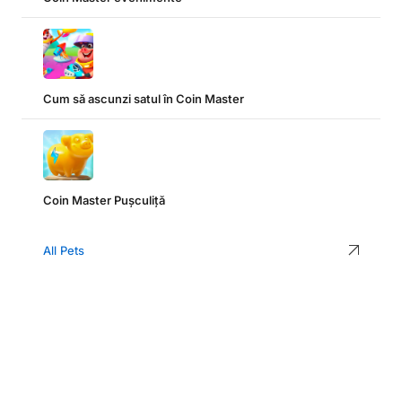
Cum să ascunzi satul în Coin Master
Coin Master Pușculiță
All Pets