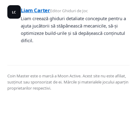
Liam Carter
Editor Ghiduri de Joc
LC
Liam creează ghiduri detaliate concepute pentru a
ajuta jucătorii să stăpânească mecanicile, să-și
optimizeze build-urile și să depășească conținutul
dificil.
Coin Master este o marcă a Moon Active. Acest site nu este afiliat,
susținut sau sponsorizat de ei. Mărcile și materialele jocului aparțin
proprietarilor respectivi.