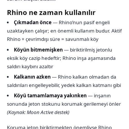
Rhino ne zaman kullanılır
Çıkmadan önce
— Rhino’nun pasif engeli
uzaktayken çalışır; en önemli kullanım budur. Aktif
Rhino + çevrimdışı süre = savunmalı köy
Köyün bitmemişken
— biriktirilmiş jetonlu
eksik köy cazip hedeftir; Rhino inşa aşamasında
saldırı kaybını azaltır
Kalkanın azken
— Rhino kalkan olmadan da
saldırıları engelleyebilir, yedek kalkan katmanı gibi
Köyü tamamlamaya yakınken
— inşanın
sonunda jeton stokunu korumak gerilemeyi önler
(Kaynak: Moon Active destek)
Koruma jeton biriktirmekten önemliyse Rhino