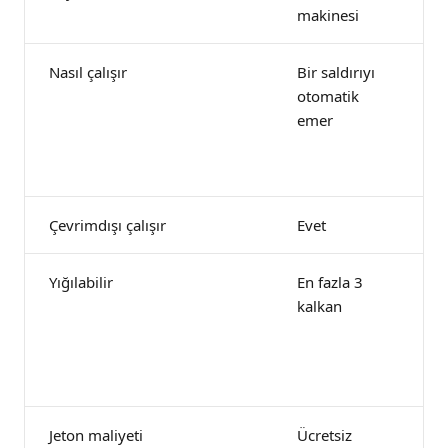
makinesi
Nasıl çalışır
Bir saldırıyı
Sa
otomatik
b
emer
ş
da
e
Çevrimdışı çalışır
Evet
E
Yığılabilir
En fazla 3
Bi
kalkan
R
s
ba
ş
Jeton maliyeti
Ücretsiz
P