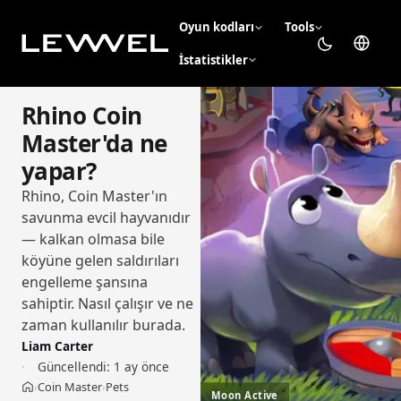
Oyun kodları
Tools
İstatistikler
Rhino Coin
Master'da ne
yapar?
Rhino, Coin Master'ın
savunma evcil hayvanıdır
— kalkan olmasa bile
köyüne gelen saldırıları
engelleme şansına
sahiptir. Nasıl çalışır ve ne
zaman kullanılır burada.
Liam Carter
Güncellendi:
1 ay önce
Coin Master
Pets
›
›
Ana sayfa
Moon Active