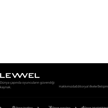
Dünya çapında oyuncuların güvendiği
Hakkımızda
Editoryal ilkeler
İletişim
kaynak.
Oyun kodları
Oyun araçları
Oyun istatistikleri