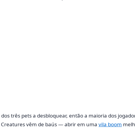
imo dos três pets a desbloquear, então a maioria dos joga
ão Creatures vêm de baús — abrir em uma
vila boom
melho