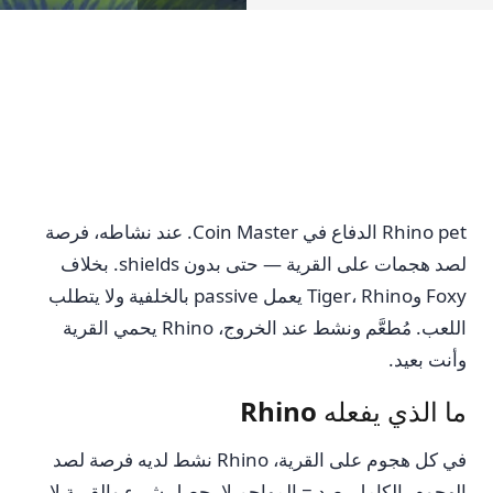
Rhino pet الدفاع في Coin Master. عند نشاطه، فرصة
لصد هجمات على القرية — حتى بدون shields. بخلاف
Foxy وTiger، Rhino يعمل passive بالخلفية ولا يتطلب
اللعب. مُطعَّم ونشط عند الخروج، Rhino يحمي القرية
وأنت بعيد.
ما الذي يفعله Rhino
في كل هجوم على القرية، Rhino نشط لديه فرصة لصد
الهجوم بالكامل. صد = المهاجم لا يحصل شيء والقرية لا