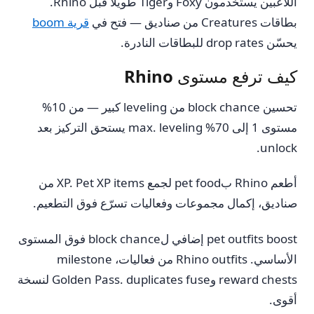
اللاعبين يستخدمون Foxy وTiger طويلاً قبل Rhino.
بطاقات Creatures من صناديق — فتح في
قرية boom
يحسّن drop rates للبطاقات النادرة.
كيف ترفع مستوى Rhino
تحسين block chance من leveling كبير — من 10%
مستوى 1 إلى 70% max. leveling يستحق التركيز بعد
unlock.
أطعم Rhino بpet food لجمع XP. Pet XP items من
صناديق، إكمال مجموعات وفعاليات تسرّع فوق التطعيم.
pet outfits boost إضافي لblock chance فوق المستوى
الأساسي. Rhino outfits من فعاليات، milestone
reward chests وGolden Pass. duplicates fuse لنسخة
أقوى.