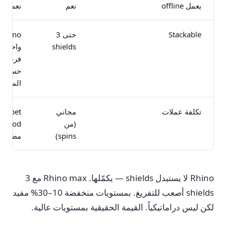
يعمل offline
نعم
نعم
Stackable
حتى 3
Rhino
shields
واحد،
فرصة
حسب
المستو
تكلفة عملات
مجاني
pet
(من
food
spins)
مطلوب
Rhino لا يستبدل shields — يكمّلها. Rhino max مع 3
shields أصعب للتفريغ. بمستويات منخفضة 10–30% مفيد
لكن ليس دراماتيكياً. القيمة الحقيقية بمستويات عالية.