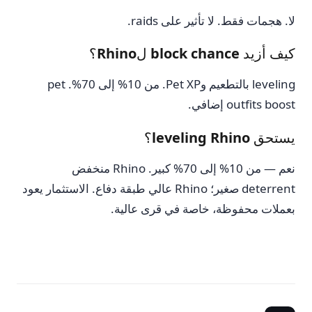
لا. هجمات فقط. لا تأثير على raids.
كيف أزيد block chance لRhino؟
leveling بالتطعيم وPet XP. من 10% إلى 70%. pet
outfits boost إضافي.
يستحق leveling Rhino؟
نعم — من 10% إلى 70% كبير. Rhino منخفض
deterrent صغير؛ Rhino عالي طبقة دفاع. الاستثمار يعود
بعملات محفوظة، خاصة في قرى عالية.