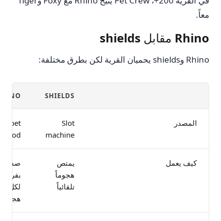
في القرية 200+، Pet Crew يتيح Rhino مع Foxy وTiger
معاً.
Rhino مقابل shields
Rhino وshields يحميان القرية لكن بطرق مختلفة:
RHINO
SHIELDS
المصدر
Slot
pet
food
machine
كيف يعمل
يمتص
صد
هجوماً
بفرصة
تلقائياً
لكل
هجوم