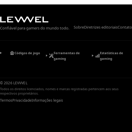
Sobre
Diretrizes editoriais
Contato
Confiável para gamers do mundo todo.
Ferramentas de
Estatísticas de
Códigos de jogo
gaming
gaming
© 2026 LEVVVEL
Todos os direitos licenciados, nomes e marcas registradas pertencem aos seus
respectivos proprietários.
Termos
Privacidade
Informações legais