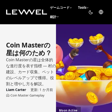
ゲームコード
Tools
統計
Coin Masterの
星は何のため？
Coin Masterの星は全体的
な進行度を表す指標 — 村の
建設、カード収集、ペット
のレベルアップで獲得。役
割と増やし方を解説。
Liam Carter
更新:
1 か月前
Coin Master
Gameplay
›
›
ホーム
Moon Active