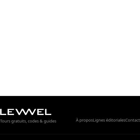
À propos
Lignes éditoriales
Contact
Tours gratuits, codes & guides