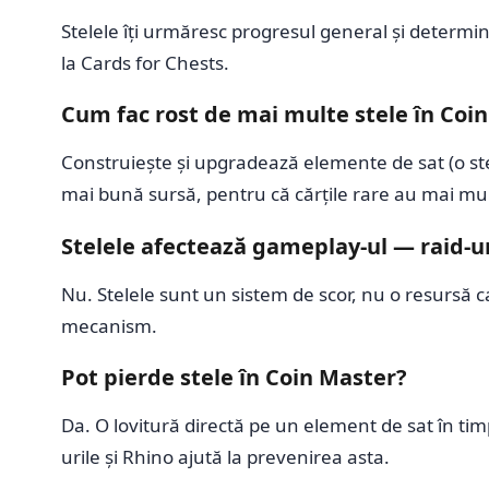
Stelele îți urmăresc progresul general și determină 
la Cards for Chests.
Cum fac rost de mai multe stele în Coi
Construiește și upgradează elemente de sat (o stea 
mai bună sursă, pentru că cărțile rare au mai mul
Stelele afectează gameplay-ul — raid-uri
Nu. Stelele sunt un sistem de scor, nu o resursă ca
mecanism.
Pot pierde stele în Coin Master?
Da. O lovitură directă pe un element de sat în ti
urile și Rhino ajută la prevenirea asta.