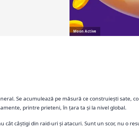
Moon Active
eral. Se acumulează pe măsură ce construiești sate, colec
mente, printre prieteni, în țara ta și la nivel global.
au cât câștigi din raid-uri și atacuri. Sunt un scor, nu o res