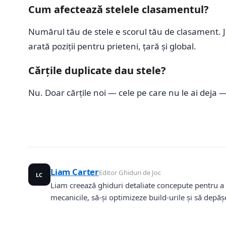
Cum afectează stelele clasamentul?
Numărul tău de stele e scorul tău de clasament. J
arată poziții pentru prieteni, țară și global.
Cărțile duplicate dau stele?
Nu. Doar cărțile noi — cele pe care nu le ai deja 
Liam Carter
Editor Ghiduri de Joc
LC
Liam creează ghiduri detaliate concepute pentru a 
mecanicile, să-și optimizeze build-urile și să depășe