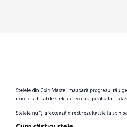
Stelele din Coin Master măsoară progresul tău gen
numărul total de stele determină poziția ta în clasa
Stelele nu îți afectează direct rezultatele la spin s
Cum câștigi stele