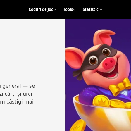
Coduri de joc
Tools
Statistici
u general — se
 cărți și urci
cum câștigi mai