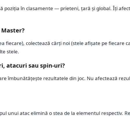
poziția în clasamente — prieteni, țară și global. Îți afecte
n Master?
fiecare), colectează cărți noi (stele afișate pe fiecare ca
te stele.
, atacuri sau spin-uri?
re îmbunătățește rezultatele din joc. Nu afectează rezultat
mpul unui atac elimină o stea de la elementul respectiv.