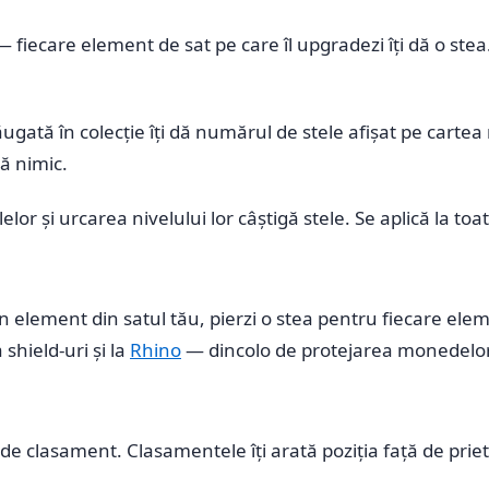
 fiecare element de sat pe care îl upgradezi îți dă o ste
gată în colecție îți dă numărul de stele afișat pe cartea 
ă nimic.
or și urcarea nivelului lor câștigă stele. Se aplică la toa
 un element din satul tău, pierzi o stea pentru fiecare e
 shield-uri și la
Rhino
— dincolo de protejarea monedelor, 
 clasament. Clasamentele îți arată poziția față de prieten