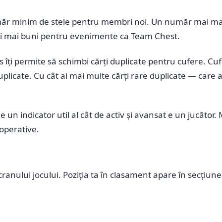
r minim de stele pentru membri noi. Un număr mai mare 
ori mai buni pentru evenimente ca Team Chest.
ți permite să schimbi cărți duplicate pentru cufere. Cuf
uplicate. Cu cât ai mai multe cărți rare duplicate — care 
un indicator util al cât de activ și avansat e un jucător
ooperative.
ranului jocului. Poziția ta în clasament apare în secțiune