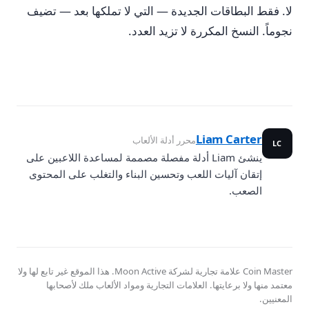
لا. فقط البطاقات الجديدة — التي لا تملكها بعد — تضيف
نجوماً. النسخ المكررة لا تزيد العدد.
Liam Carter
محرر أدلة الألعاب
LC
ينشئ Liam أدلة مفصلة مصممة لمساعدة اللاعبين على
إتقان آليات اللعب وتحسين البناء والتغلب على المحتوى
الصعب.
Coin Master علامة تجارية لشركة Moon Active. هذا الموقع غير تابع لها ولا
معتمد منها ولا برعايتها. العلامات التجارية ومواد الألعاب ملك لأصحابها
المعنيين.