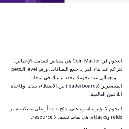
النجوم في Coin Master هي مقياس لتقدمك الإجمالي.
تتراكم عند بناء القرى، جمع البطاقات، ورفع level الـpets
— وإجمالي عدد نجومك يحدد ترتيبك في لوحات
المتصدرين (leaderboards) بين الأصدقاء، بلدك، وقاعدة
اللاعبين العالمية.
النجوم لا تؤثر مباشرة على نتائج spin أو على ما تكسبه من
raids وattacks. هي نقاط تقييم، لا resource.