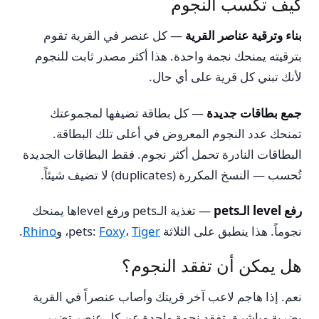
كيف تكسب النجوم
بناء وترقية عناصر القرية
— كل عنصر في القرية تقوم
بترقيته يمنحك نجمة واحدة. هذا أكثر مصدر ثابت للنجوم
لأنك تبني كل قرية على أي حال.
جمع بطاقات جديدة
— كل بطاقة تضيفها لمجموعتك
تمنحك عدد النجوم المعروض في أعلى تلك البطاقة.
البطاقات النادرة تحمل أكثر نجوم. فقط البطاقات الجديدة
تُحسب — النسخ المكررة (duplicates) لا تضيف شيئاً.
رفع level الـpets
— تغذية الـpets ورفع levelها يمنحك
نجوماً. هذا ينطبق على الثلاثة pets:
Tiger
،
Foxy
، و
Rhino
.
هل يمكن أن تفقد النجوم؟
نعم. إذا هاجم لاعب آخر قريتك وأصاب عنصراً في القرية
بضربة مباشرة، تفقد نجمة واحدة عن كل عنصر تضرر.