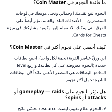
ما فائدة النجوم في Coin Master؟
النجوم تتبع تقدمك الإجمالي وتحدد موقعك في لوحات
المتصدرين — الأصدقاء، البلد، والعالم. تؤثر أيضاً على
الفرق التي يمكنك الانضمام إليها وكيفية مشاركتك في ميزة
Cards for Chests.
كيف أحصل على نجوم أكثر في Coin Master؟
ابنِ ورقِّ عناصر القرية (نجمة لكل واحد)، اجمع بطاقات
جديدة (النجوم معروضة على كل بطاقة)، وارفع level
الـpets. البطاقات هي المصدر الأعلى عائداً لأن البطاقات
النادرة تحمل أكثر نجوم.
هل تؤثر النجوم على gameplay — raids أو
attacks أو spins؟
لا. النجوم نظام تقييم، ليست resource تحسّن نتائج