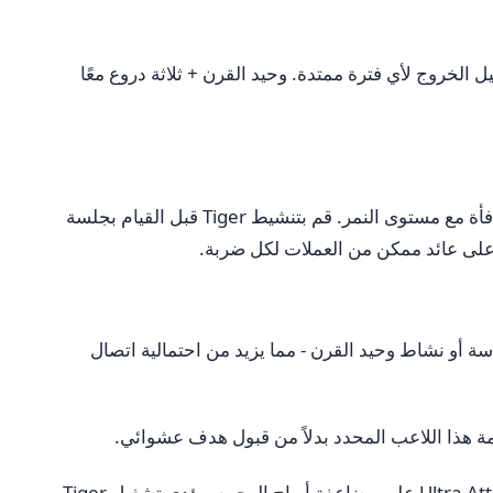
، بما في ذلك عندما تكون غير متصل بالإنترنت. النمط الموصى به: قم بتنشيط Rhino قبل تسجيل الخروج لأي فترة ممتدة. وحيد القرن + ثلاثة دروع معًا
هو حيوان الهجوم الأليف. عندما يتم تغذيتها وتنشيطها، فإنها تضيف مكافأة نقدية لكل هجوم ناجح تقوم به. تتناسب المكافأة مع مستوى النمر. قم بتنشيط Tiger قبل القيام بجلسة
ة أو نشاط وحيد القرن - مما يزيد من احتمالية اتصال
يملأ Attack Madness شريط التقدم أثناء الهجوم، ويدفع اللفات والقطع النقدية عند الانتهاء. يعمل Ultra Attack على مضاعفة أرباح الهجوم. يؤدي تشغيل Tiger