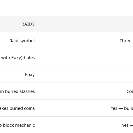
RAIDS
Raid symbol
Three
r with Foxy) holes
Foxy
om buried stashes
Coi
akes buried coins
Yes — buil
o block mechanic
Yes —