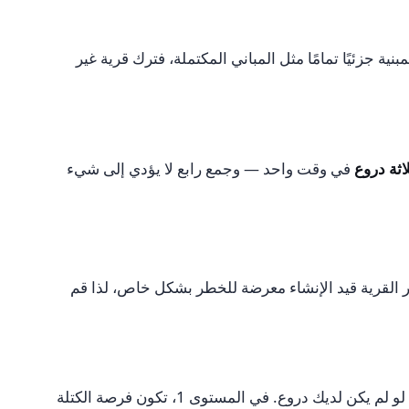
ية جزئيًا تمامًا مثل المباني المكتملة، فترك قرية غير
اثة دروع
في وقت واحد — وجمع رابع لا يؤدي إلى شيء
بر القرية قيد الإنشاء معرضة للخطر بشكل خاص، لذا قم
يوفر طبقة ثانية من الدفاع فوق الدروع. عند تنشيطه وتغذيته، يكون لدى وحيد القرن فرصة لصد أي هجوم تلقائيًا - حتى لو لم يكن لديك دروع. في المستوى 1، تكون فرصة الكتلة