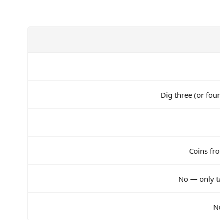
Dig three (or fou
Coins fr
No — only t
N