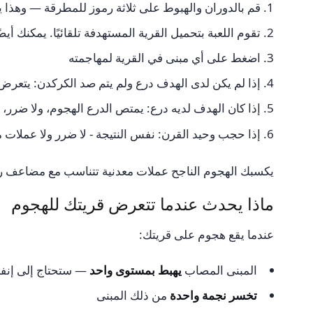
قم بالدوران والهبوط على ثلاثة رموز للمطرقة — وهذا 
تقوم اللعبة بتحميل القرية المستهدفة تلقائيًا. يمكنك أ
اضغط على أي مبنى في القرية لمهاجمته
إذا لم يكن لدى الهدف درع ولم يتم صد الكركدن: يتعر
إذا كان الهدف لديه درع: يمتص الدرع الهجوم، ولا ضرر، 
إذا حجب وحيد القرن: نفس النتيجة - لا ضرر ولا عملات م
يكسبك الهجوم الناجح عملات معدنية تتناسب مع مضاعف رهانك. الهجوم عند x10 يكسب عشرة أضعاف الع
ماذا يحدث عندما تتعرض قريتك للهجوم
عندما يقع هجوم على قريتك:
المبنى المصاب
يهبط بمستوى واحد
— ستحتاج إلى إنفاق
تخسر نجمة واحدة
من ذلك المبنى