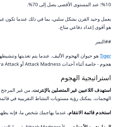
10%؛ عند المستوى الأقصى يصل إلى 70%.
هو أقوى إعداد دفاعي متاح.
##النمر
Tiger
هجوم - خاصة أثناء أحداث Attack Madness أو Ultra Attack، حيث تتراكم مكافأة Tiger مع مضاعف الحدث للحصول على أعلى عائد ممكن من العملات لكل ضربة.
استراتيجية الهجوم
استهدف اللاعبين غير المتصلين بالإنترنت.
من غير المرجح أن
الهجمات. يمكنك رؤية مستويات النشاط التقريبية في قائمة
استخدم قائمة الانتقام.
عندما يهاجمك شخص ما، فإنه يظهر في قائمة الانتقام الخاصة ب
المزامنة مع الأحداث.