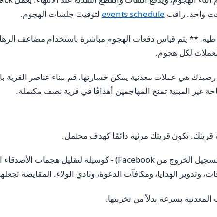
وقت واحد. راقب
events schedule
لتوقيت جلسات الهجوم.
رصيدك هي عملات معدنية يمكن خسارتها. قم ببناء عناصر القرية بال
ة قريتك. تكون قريتك مرئية دائمًا كهدف محتمل.
يشير المجتمع إلى “وضع الشبح” - اللعب في وضع الضيف (تسجيل الخرو
ت، وتدوير الهدايا، ومكافآت الدعوة، ونادي الولاء. المقايضة تجعلها
لمعدنية بسرعة بدلاً من تخزينها.