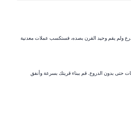
ف درع ولم يقم وحيد القرن بصده، فستكسب عملات معدنية
ت حتى بدون الدروع. قم ببناء قريتك بسرعة وأنفق