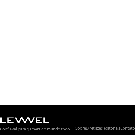
Sobre
Diretrizes editoriais
Contato
Confiável para gamers do mundo todo.