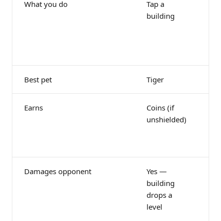
What you do
Tap a
Dig
building
(or
wi
Fo
ho
Best pet
Tiger
Fo
Earns
Coins (if
Co
unshielded)
fr
bu
sta
Damages opponent
Yes —
No
building
on
drops a
tak
level
bu
coi