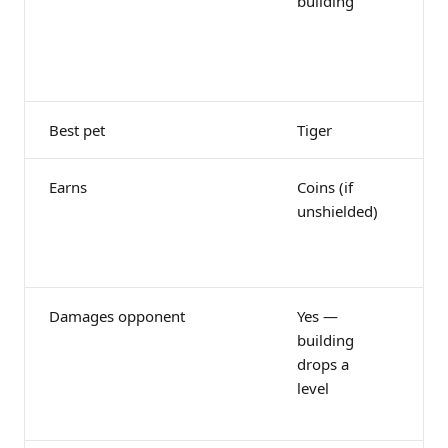
building
(or
wi
Fo
ho
Best pet
Tiger
Fo
Earns
Coins (if
Co
unshielded)
fr
bu
sta
Damages opponent
Yes —
No
building
on
drops a
tak
level
bu
coi