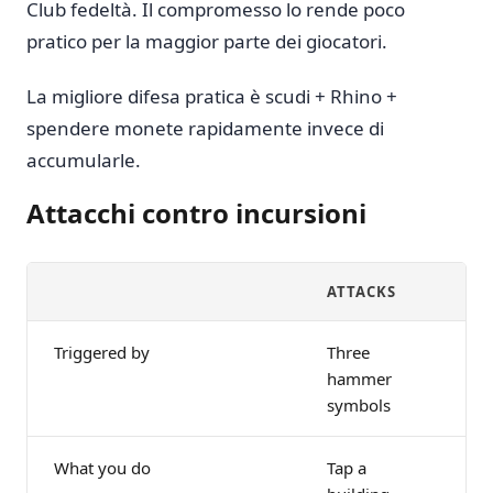
Club fedeltà. Il compromesso lo rende poco
pratico per la maggior parte dei giocatori.
La migliore difesa pratica è scudi + Rhino +
spendere monete rapidamente invece di
accumularle.
Attacchi contro incursioni
ATTACKS
RA
Triggered by
Three
Ra
hammer
sy
symbols
What you do
Tap a
Dig