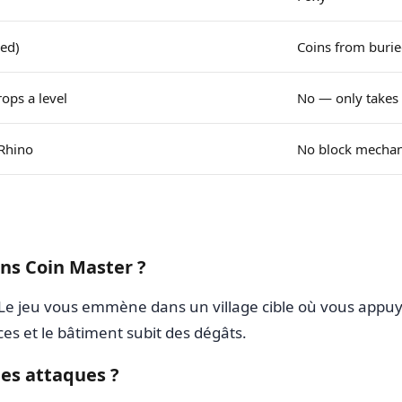
ded)
Coins from burie
ops a level
No — only takes 
 Rhino
No block mechan
ns Coin Master ?
. Le jeu vous emmène dans un village cible où vous appuye
es et le bâtiment subit des dégâts.
es attaques ?