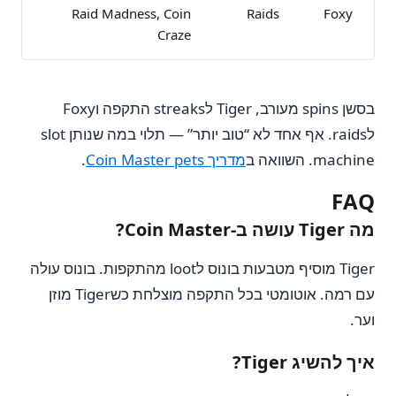
Raid Madness, Coin
Raids
Foxy
Craze
בסשן spins מעורב, Tiger לstreaks התקפה וFoxy
לraids. אף אחד לא “טוב יותר” — תלוי במה שנותן slot
machine. השוואה ב
מדריך Coin Master pets
.
FAQ
מה Tiger עושה ב-Coin Master?
Tiger מוסיף מטבעות בונוס לloot מהתקפות. בונוס עולה
עם רמה. אוטומטי בכל התקפה מוצלחת כשTiger מוזן
וער.
איך להשיג Tiger?