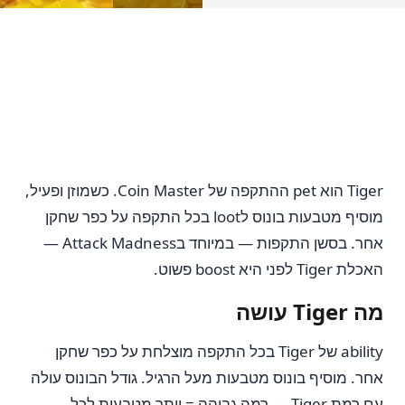
Tiger הוא pet ההתקפה של Coin Master. כשמוזן ופעיל,
מוסיף מטבעות בונוס לloot בכל התקפה על כפר שחקן
אחר. בסשן התקפות — במיוחד בAttack Madness —
האכלת Tiger לפני היא boost פשוט.
מה Tiger עושה
ability של Tiger בכל התקפה מוצלחת על כפר שחקן
אחר. מוסיף בונוס מטבעות מעל הרגיל. גודל הבונוס עולה
עם רמת Tiger — רמה גבוהה = יותר מטבעות לכל