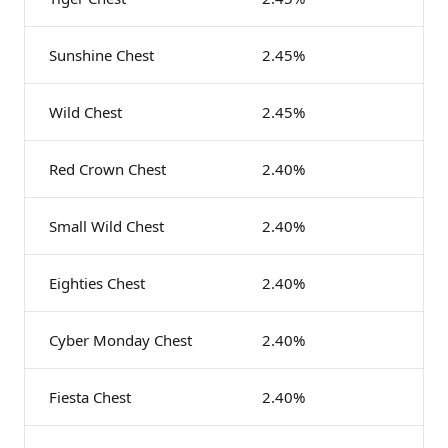
Sunshine Chest
2.45%
Wild Chest
2.45%
Red Crown Chest
2.40%
Small Wild Chest
2.40%
Eighties Chest
2.40%
Cyber Monday Chest
2.40%
Fiesta Chest
2.40%