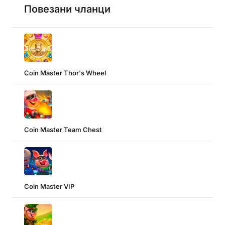
Повезани чланци
Coin Master Thor's Wheel
Coin Master Team Chest
Coin Master VIP