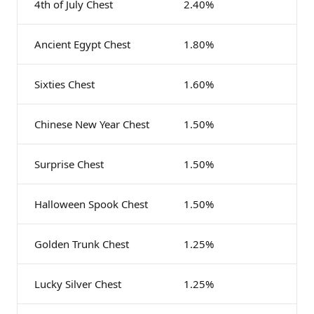
4th of July Chest
2.40%
Ancient Egypt Chest
1.80%
Sixties Chest
1.60%
Chinese New Year Chest
1.50%
Surprise Chest
1.50%
Halloween Spook Chest
1.50%
Golden Trunk Chest
1.25%
Lucky Silver Chest
1.25%