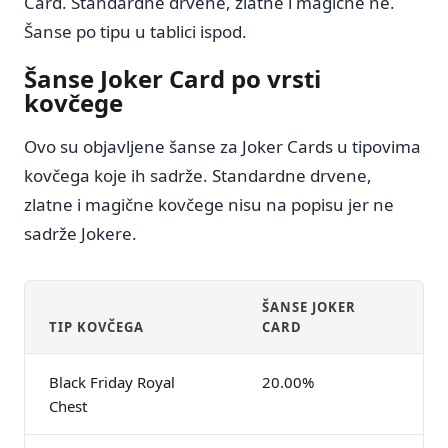
Card. Standardne drvene, zlatne i magične ne.
Šanse po tipu u tablici ispod.
Šanse Joker Card po vrsti
kovčege
Ovo su objavljene šanse za Joker Cards u tipovima
kovčega koje ih sadrže. Standardne drvene,
zlatne i magične kovčege nisu na popisu jer ne
sadrže Jokere.
ŠANSE JOKER
TIP KOVČEGA
CARD
Black Friday Royal
20.00%
Chest