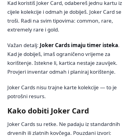
Kad koristiš Joker Card, odabereš jednu kartu iz
cijele kolekcije i odmah je dobiješ. Joker Card se
troši. Radi na svim tipovima: common, rare,
extremely rare i gold.
Važan detalj:
Joker Cards imaju timer isteka
.
Kad je dobiješ, imaš ograničeno vrijeme za
korištenje. Istekne li, kartica nestaje zauvijek.
Provjeri inventar odmah i planiraj korištenje.
Joker Cards nisu trajne karte kolekcije — to je
potrošni resurs.
Kako dobiti Joker Card
Joker Cards su retke. Ne padaju iz standardnih
drvenih ili zlatnih kovčega. Pouzdani izvori: