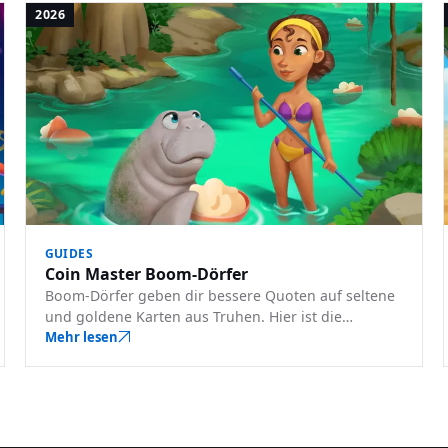
2026
GUIDES
Coin Master Boom-Dörfer
Boom-Dörfer geben dir bessere Quoten auf seltene
und goldene Karten aus Truhen. Hier ist die
vollständige community-bestätigte Boom-Dörfer-
Mehr lesen
Liste und wie du sie nutzt.