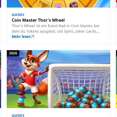
GUIDES
Coin Master Thor's Wheel
Thor's Wheel ist ein Event-Rad in Coin Master, bei
dem du Tokens ausgibst, um Spins, Joker Cards,
Truhen und Münzen zu gewinnen. So funktioniert es
Mehr lesen
und wie du Tokens optimal einsetzt.
2026
GUIDES