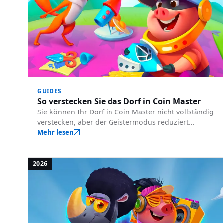
GUIDES
So verstecken Sie das Dorf in Coin Master
Sie können Ihr Dorf in Coin Master nicht vollständig
verstecken, aber der Geistermodus reduziert
Angriffe aus Ihrem Freundesnetzwerk. Hier erfahren
Mehr lesen
Sie, was es bewirkt, wie Sie es aktivieren und welche
Kompromisse es gibt.
2026