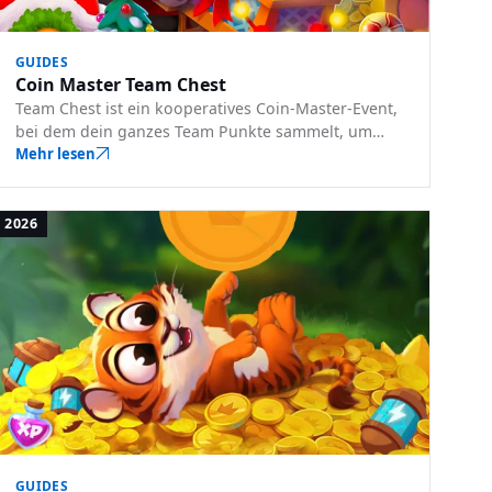
GUIDES
Coin Master Team Chest
Team Chest ist ein kooperatives Coin-Master-Event,
bei dem dein ganzes Team Punkte sammelt, um
gemeinsame Truhenbelohnungen freizuschalten. So
Mehr lesen
funktioniert es und wie du deinen Beitrag
maximierst.
2026
GUIDES