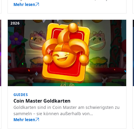
einzelne enthält, die Gewinnchancen und wann Sie
Mehr lesen
welches kaufen sollten.
2026
GUIDES
Coin Master Goldkarten
Goldkarten sind in Coin Master am schwierigsten zu
sammeln – sie können außerhalb von
Sonderveranstaltungen nicht gehandelt werden.
Mehr lesen
Hier erfahren Sie, was sie sind, wie Sie sie erhalten
und wie Sie sie verwenden.