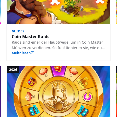
GUIDES
Coin Master Raids
Raids sind einer der Hauptwege, um in Coin Master
Münzen zu verdienen. So funktionieren sie, wie du
gute Ziele auswählst, wie du dein Raid-Ziel
Mehr lesen
wechselst und wie du das Maximum herausholst.
2026