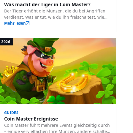
Was macht der Tiger in Coin Master?
Der Tiger erhöht die Münzen, die du bei Angriffen
verdienst. Was er tut, wie du ihn freischaltest, wie
du ihn levelst und wann du ihn nutzt.
Mehr lesen
2026
GUIDES
Coin Master Ereignisse
Coin Master führt mehrere Events gleichzeitig durch
– einige vervielfachen Ihre Münzen, andere schalten