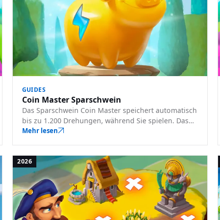
GUIDES
Coin Master Sparschwein
Das Sparschwein Coin Master speichert automatisch
bis zu 1.200 Drehungen, während Sie spielen. Das
Aufbrechen kostet echtes Geld. Hier erfahren Sie,
Mehr lesen
wie es funktioniert und ob es sich lohnt.
2026