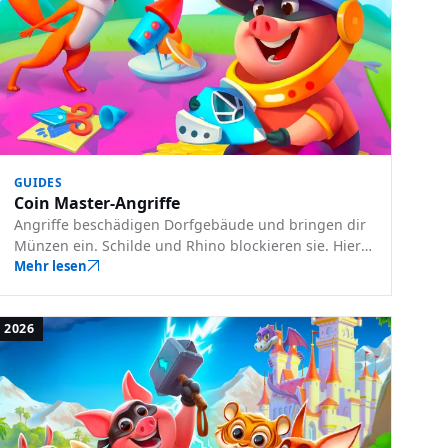
GUIDES
Coin Master-Angriffe
Angriffe beschädigen Dorfgebäude und bringen dir
Münzen ein. Schilde und Rhino blockieren sie. Hier
erfahren Sie, wie Angriffe funktionieren, wie man
Mehr lesen
sich verteidigt und wie man härter zuschlägt.
2026