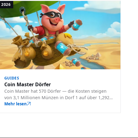
2026
GUIDES
Coin Master Dörfer
Coin Master hat 570 Dörfer — die Kosten steigen
von 3,1 Millionen Münzen in Dorf 1 auf über 1,292
Billionen Münzen ganz oben. Jeder Dorfname, jedes
Mehr lesen
Level und jeder Preis an einem Ort.