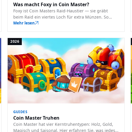
Was macht Foxy in Coin Master?
Foxy ist Coin Masters Raid-Haustier — sie gräbt
beim Raid ein viertes Loch für extra Münzen. So
funktioniert Foxy, wie du sie freischaltest und wann
Mehr lesen
du sie nutzt.
2026
GUIDES
Coin Master Truhen
Coin Master hat vier Kerntruhentypen: Holz, Gold,
Magisch und Saisonal. Hier erfahren Sie, was jedes