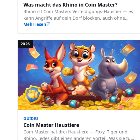
Was macht das Rhino in Coin Master?
Rhino ist Coin Masters Verteidigungs-Haustier — es
kann Angriffe auf dein Dorf blocken, auch ohne
Schild. So funktioniert es und wann du es nutzt.
Mehr lesen
2026
GUIDES
Coin Master Haustiere
Coin Master hat drei Haustiere — Foxy, Tiger und
Rhino. Jedes gibt einen anderen Vorteil. Was sie tun,