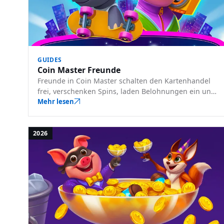
GUIDES
Coin Master Freunde
Freunde in Coin Master schalten den Kartenhandel
frei, verschenken Spins, laden Belohnungen ein und
erhalten bessere Raid-Ziele. Hier erfahren Sie alles
Mehr lesen
über das Freundesystem und wie Sie es verwenden.
2026