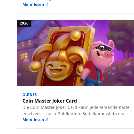
wie du sie freischaltest und wann du welches nutzt.
Mehr lesen
2026
GUIDES
Coin Master Joker Card
Die Coin Master Joker Card kann jede fehlende Karte
ersetzen — auch Goldkarten. So bekommst du eine,
wann du sie nutzt und welche Fehler sie
Mehr lesen
verschwenden.