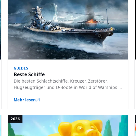
GUIDES
Beste Schiffe
Die besten Schlachtschiffe, Kreuzer, Zerstörer,
Flugzeugträger und U-Boote in World of Warships –
plus Tipps für Einsteiger und Premium-
Empfehlungen.
Mehr lesen
2026