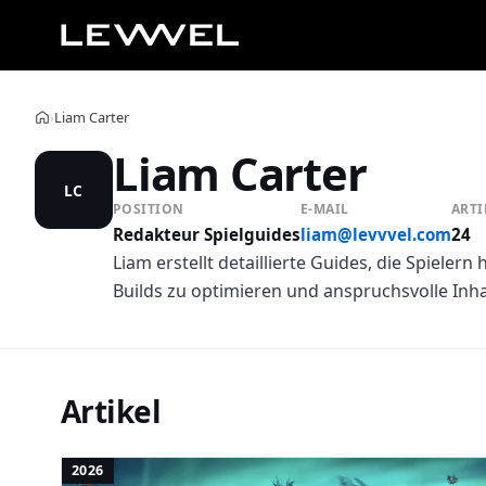
Liam Carter
›
Startseite
Liam Carter
LC
POSITION
E-MAIL
ARTI
Redakteur Spielguides
liam@levvvel.com
24
Liam erstellt detaillierte Guides, die Spieler
Builds zu optimieren und anspruchsvolle Inha
Artikel
2026