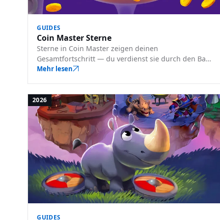
GUIDES
Coin Master Sterne
Sterne in Coin Master zeigen deinen
Gesamtfortschritt — du verdienst sie durch den Bau
von Dörfern, das Sammeln von Karten und das
Mehr lesen
Aufleveln von Haustieren. Hier erfährst du, wofür sie
da sind und wie du mehr bekommst.
2026
GUIDES