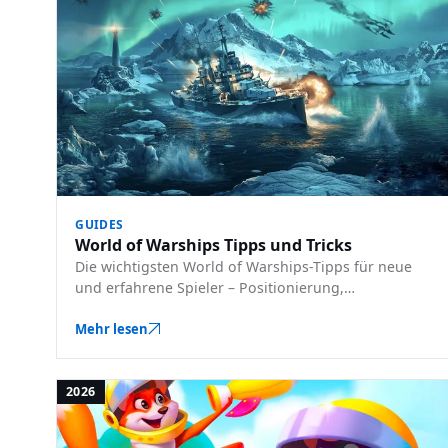
GUIDES
World of Warships Tipps und Tricks
Die wichtigsten World of Warships-Tipps für neue
und erfahrene Spieler – Positionierung,
Munitionsauswahl, Lesen der Minikarte und
Ressourcenmanagement.
Mehr lesen
2026