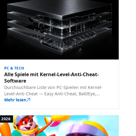
PC & TECH
Alle Spiele mit Kernel-Level-Anti-Cheat-
Software
Durchsuchbare Liste von PC-Spielen mit Kernel-
Level-Anti-Cheat — Easy Anti-Cheat, BattlEye,
Vanguard, Ricochet und mehr — mit Filtern nach
Mehr lesen
Software, Entwickler und Publisher.
2026