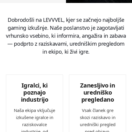
Dobrodošli na LEVVVEL, kjer se začnejo najboljše
gaming izkušnje. Naše poslanstvo je zagotavljati
vrhunsko vsebino, ki informira, angažira in zabava
— podprto z raziskavami, uredniškim pregledom
in ekipo, ki živi igre.
Igralci, ki
Zanesljivo in
poznajo
uredniško
industrijo
pregledano
Naša ekipa vključuje
Vsak članek gre
izkušene igralce in
skozi raziskavo in
raziskovalce
uredniški pregled
industrije, od
pred objavo.