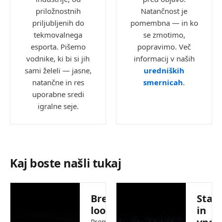
priložnostnih
Natančnost je
priljubljenih do
pomembna — in ko
tekmovalnega
se zmotimo,
esporta. Pišemo
popravimo. Več
vodnike, ki bi si jih
informacij v naših
sami želeli — jasne,
uredniških
natančne in res
smernicah
.
uporabne sredi
igralne seje.
Kaj boste našli tukaj
Brezplačen
Stati
loot
in
Promo kode,