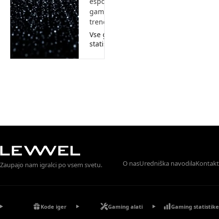
esports, and
gaming
trends.
Vse gaming
statistike
O nas
Uredniška navodila
Kontakt
Zaupajo nam igralci po vsem svetu.
Kode iger
Gaming alati
Gaming statistike