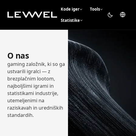
Kode iger
Tools
Statistike
O nas
gaming založnik, ki so ga
ustvarili igralci — z
brezplačnim lootom,
najboljšimi igrami in
statistikami industrije,
utemeljenimi na
raziskavah in uredniških
standardih.