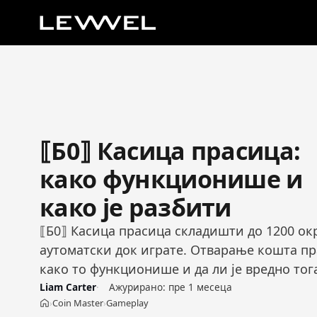
⟦Б0⟧ Касица прасица:
како функционише и
како је разбити
⟦Б0⟧ Касица прасица складишти до 1200 ок
аутоматски док играте. Отварање кошта пр
како то функционише и да ли је вредно тог
Liam Carter
Ажурирано:
пре 1 месеца
Coin Master
Gameplay
›
›
Početna