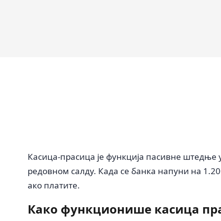
Касица-прасица је функција пасивне штедње у 
редовном салду. Када се банка напуни на 1.200
ако платите.
Како функционише касица пр