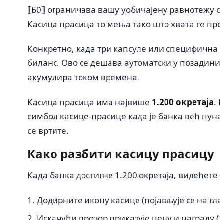
⟦Б0⟧ ограничава вашу уобичајену равнотежу о
Касица прасица то мења тако што хвата те пре
Конкретно, када три капсуле или специфична с
биланс. Ово се дешава аутоматски у позадини
акумулира током времена.
Касица прасица има највише
1.200 окретаја
.
симбол касице-прасице када је банка већ пуна,
се вртите.
Како разбити касицу прасицу
Када банка достигне 1.200 окретаја, видећете 
Додирните икону касице (појављује се на гл
Искачући прозор приказује цену и награду (