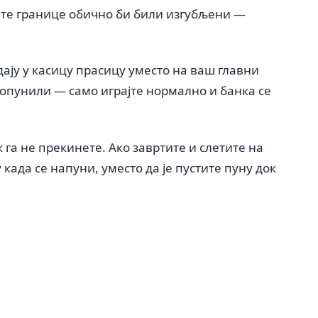
д те границе обично би били изгубљени —
дају у касицу прасицу уместо на ваш главни
попунили — само играјте нормално и банка се
к га не прекинете. Ако завртите и слетите на
 када се напуни, уместо да је пустите пуну док