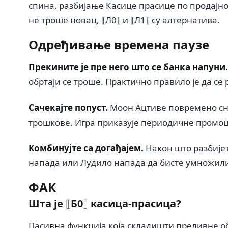
спина, разбијање Касице прасице по продајно
не троше новац, ⟦Л0⟧ и ⟦Л1⟧ су алтернатива.
Одређивање времена паузе
Прекините је пре него што се банка напуни.
обртаји се троше. Практично правило је да се
Сачекајте попуст.
Моон Ацтиве повремено сни
трошкове. Игра приказује периодичне промоци
Комбинујте са догађајем.
Након што разбијет
напада или Лудило напада да бисте умножили 
ФАК
Шта је ⟦Б0⟧ касица-прасица?
Пасивна функција која складишти преливне об