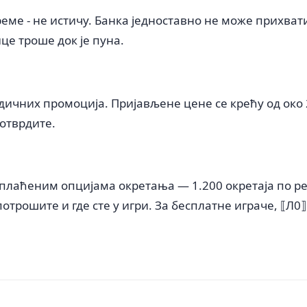
реме - не истичу. Банка једноставно не може прихват
це троше док је пуна.
ичних промоција. Пријављене цене се крећу од око 2,
потврдите.
плаћеним опцијама окретања — 1.200 окретаја по рел
потрошите и где сте у игри. За бесплатне играче, ⟦Л0