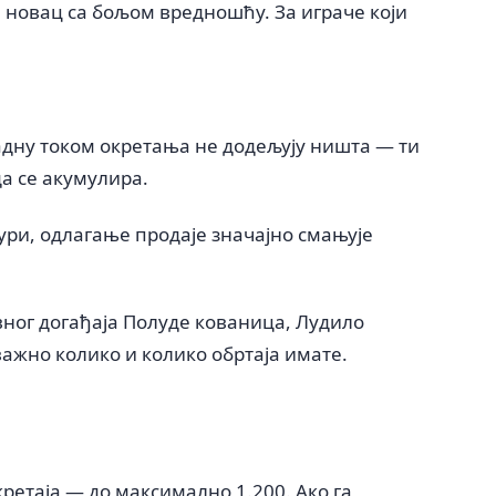
и новац са бољом вредношћу. За играче који
адну током окретања не додељују ништа — ти
да се акумулира.
ри, одлагање продаје значајно смањује
вног догађаја Полуде кованица, Лудило
важно колико и колико обртаја имате.
ретаја — до максимално 1.200. Ако га