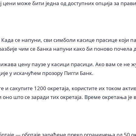
ј цени може бити једна од доступних опција за прав
Када се напуни, сви симболи касице прасице који п
 разбије чим се банка напуни како би поново почела 
жава цену паузе у касици прасици. Ако вам се не жу
је у искачућем прозору Пигги Банк.
е и сакупите 1200 окретаја, користите их током акти
оно што се заради тих окретаја. Време окретања је 
ртаје — обртаје зарађене преко ограничења од 50 ок