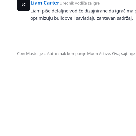
Liam Carter
Urednik vodiča za igre
LC
Liam piše detaljne vodiče dizajnirane da igračim
optimizuju buildove i savladaju zahtevan sadržaj.
Coin Master je zaštitni znak kompanije Moon Active. Ovaj sajt nije p