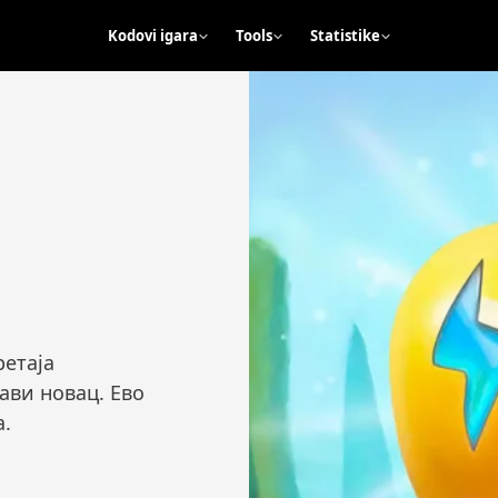
Kodovi igara
Tools
Statistike
ретаја
ави новац. Ево
а.