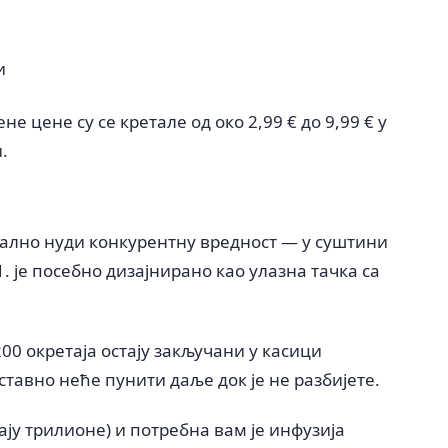
и
 цене су се кретале од око 2,99 € до 9,99 € у
.
рално нуди конкурентну вредност — у суштини
. је посебно дизајнирано као улазна тачка са
200 окретаја остају закључани у касици
ставно неће пунити даље док је не разбијете.
ају трилионе) и потребна вам је инфузија