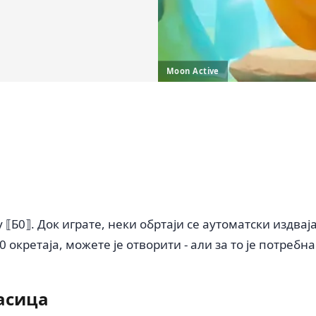
Moon Active
⟦Б0⟧. Док играте, неки обртаји се аутоматски издваја
 окретаја, можете је отворити - али за то је потреб
асица