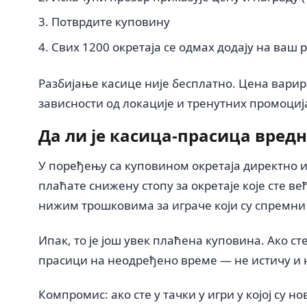
Потврдите куповину
Свих 1200 окретаја се одмах додају на ваш 
Разбијање касице није бесплатно. Цена варира 
зависности од локације и тренутних промоција
Да ли је касица-прасица вредн
У поређењу са куповином окретаја директно и
плаћате снижену стопу за окретаје које сте в
нижим трошковима за играче који су спремни
Ипак, то је још увек плаћена куповина. Ако ст
прасици на неодређено време — не истичу и не
Компромис: ако сте у тачки у игри у којој су 