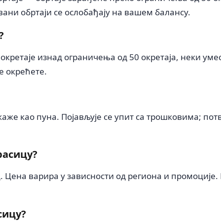
вани обртаји се ослобађају на вашем балансу.
?
 окретаје изнад ограничења од 50 окретаја, неки умес
е окрећете.
аже као пуна. Појављује се упит са трошковима; потв
расицу?
. Цена варира у зависности од региона и промоције. 
сицу?