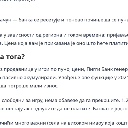
рачун — банка се ресетује и поново почиње да се пун
у зависности од региона и током времена; пријављене
. Цена која вам је приказана је оно што ћете платити
а тога?
з продавнице у игри по пуној цени, Пигги Банк гене
ећ пасивно акумулирали. Увођење ове функције у 2021
 да потроше мали износ.
е слободни за игру, нема обавезе да га прекршите. 1.
 нестају ако одлучите да не платите. Банка се једно
новчићи много важни (села на високом нивоу која кошт