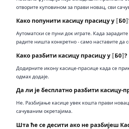
отворите куповином за прави новац, сви сачу
Како попунити касицу прасицу у ⟦Б0⟧
Аутоматски се пуни док играте. Када зарадите
радите ништа конкретно - само наставите да с
Како разбити касицу прасицу у ⟦Б0⟧?
Додирните икону касице-прасице када се прик
одмах додаје.
Да ли је бесплатно разбити касицу-п
Не. Разбијање касице увек кошта прави новац
сачуваним окретајима.
Шта ће се десити ако не разбијеш Ка