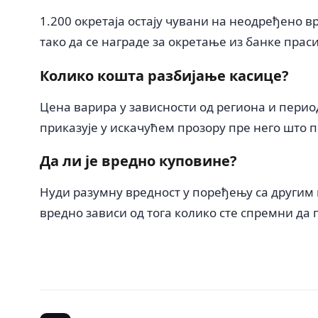
1.200 окретаја остају чувани на неодређено в
тако да се награде за окретање из банке праси
Колико кошта разбијање касице?
Цена варира у зависности од региона и период
приказује у искачућем прозору пре него што 
Да ли је вредно куповине?
Нуди разумну вредност у поређењу са другим 
вредно зависи од тога колико сте спремни да 