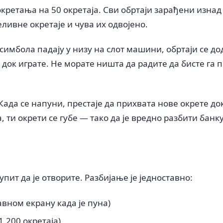
кретања на 50 окретаја. Сви обртаји зарађени изна
ливне окретаје и чува их одвојено.
имбола падају у низу на слот машини, обртаји се до
 док играте. Не морате ништа да радите да бисте га 
 Када се напуни, престаје да прихвата нове окрете до
 ти окрети се губе — тако да је вредно разбити банку
упит да је отворите. Разбијање је једноставно:
авном екрану када је пуна)
1.200 окретаја)