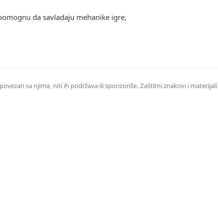
a pomognu da savladaju mehanike igre,
ovezan sa njima, niti ih podržava ili sponzoriše. Zaštitni znakovi i materijali