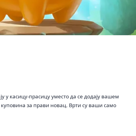
ју у касицу-прасицу уместо да се додају вашем
на куповина за прави новац. Врти су ваши само