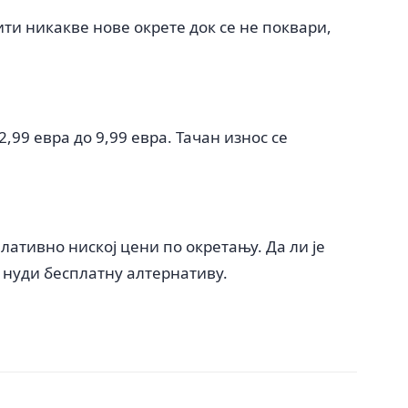
ити никакве нове окрете док се не поквари,
99 евра до 9,99 евра. Тачан износ се
ативно ниској цени по окретању. Да ли је
⟧ нуди бесплатну алтернативу.