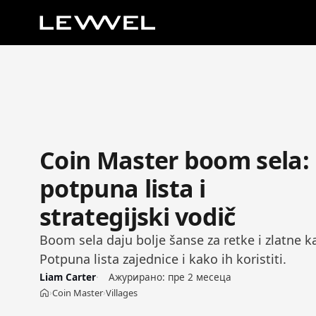
Coin Master boom sela:
potpuna lista i
strategijski vodič
Boom sela daju bolje šanse za retke i zlatne k
Potpuna lista zajednice i kako ih koristiti.
Liam Carter
Ажурирано:
пре 2 месеца
Coin Master
Villages
›
›
Početna