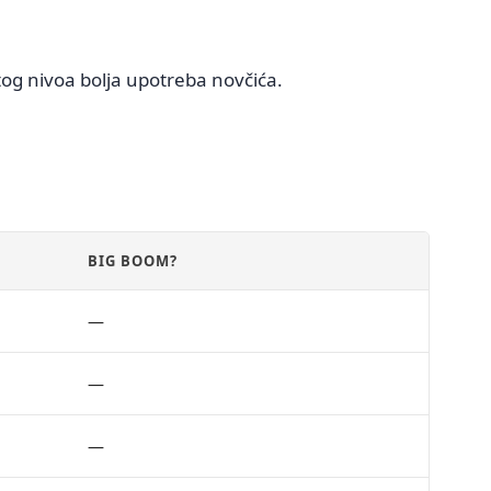
og nivoa bolja upotreba novčića.
BIG BOOM?
—
—
—