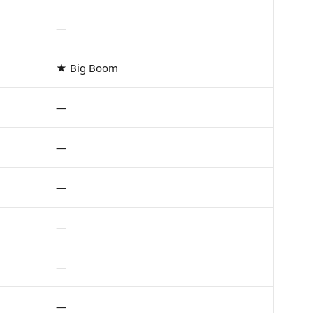
—
★ Big Boom
—
—
—
—
—
—