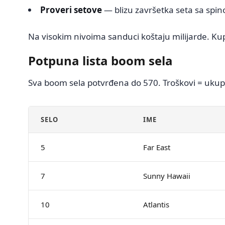
Proveri setove
— blizu završetka seta sa spi
Na visokim nivoima sanduci koštaju milijarde. K
Potpuna lista boom sela
Sva boom sela potvrđena do 570. Troškovi = uku
SELO
IME
5
Far East
7
Sunny Hawaii
10
Atlantis