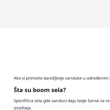
Ako si primetio darežljivije sanduke u određenim 
Šta su boom sela?
Specifična sela gde sanduci daju bolje šanse za ret
izveštaja.