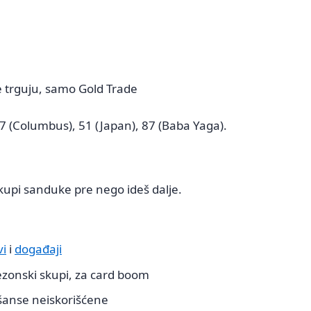
trguju, samo Gold Trade
7 (Columbus), 51 (Japan), 87 (Baba Yaga).
 kupi sanduke pre nego ideš dalje.
vi
i
događaji
zonski skupi, za card boom
šanse neiskorišćene