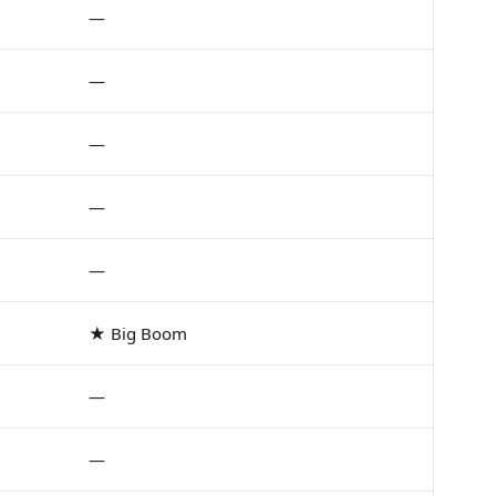
—
—
—
—
—
★ Big Boom
—
—