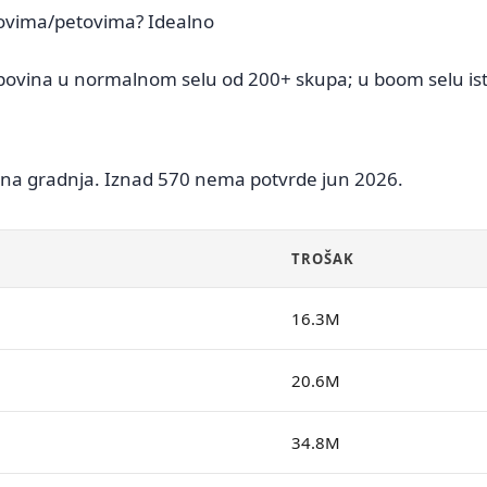
novima/petovima? Idealno
upovina u normalnom selu od 200+ skupa; u boom selu ist
pna gradnja. Iznad 570 nema potvrde jun 2026.
TROŠAK
16.3M
20.6M
34.8M