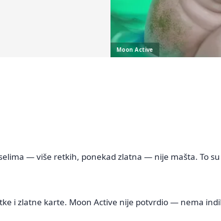
Moon Active
selima — više retkih, ponekad zlatna — nije mašta. To su
ke i zlatne karte. Moon Active nije potvrdio — nema indika