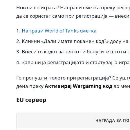
Нов си во играта? Направи сметка преку реф
да се користат само при регистрација — внеси
Направи World of Tanks сметка
Кликни «Дали имате поканен код?» долу на
Внеси го кодот за тенкот и бонусите што ги 
Заврши ја регистрацијата и стартувај ја игр
Го пропушти полето при регистрација? Сè ушт
дена преку
Активирај Wargaming код
во мен
EU сервер
НАГРАДА ЗА П