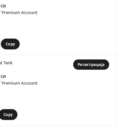
УСИ
T Premium Account
Copy
ht Tank
Регистрација
УСИ
T Premium Account
Copy