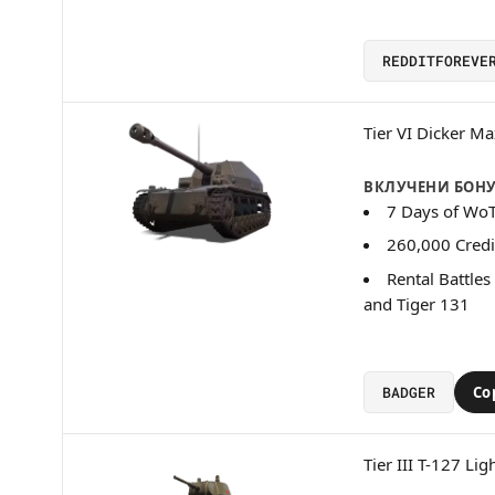
REDDITFOREVE
Tier VI Dicker Ma
ВКЛУЧЕНИ БОН
7 Days of Wo
260,000 Credi
Rental Battle
and Tiger 131
BADGER
Co
Tier III T-127 Lig