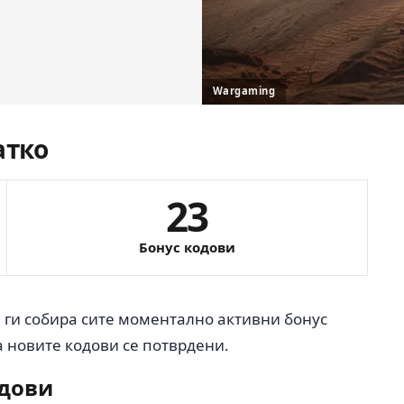
Wargaming
атко
23
Бонус кодови
а ги собира сите моментално активни бонус
 новите кодови се потврдени.
одови