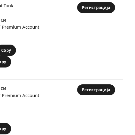
ht Tank
Регистрација
УСИ
T Premium Account
Copy
opy
УСИ
Регистрација
T Premium Account
opy