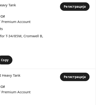
Heavy Tank
Регистрација
УСИ
T Premium Account
ts
s for T-34/85M, Cromwell B,
Copy
III Heavy Tank
Регистрација
УСИ
T Premium Account