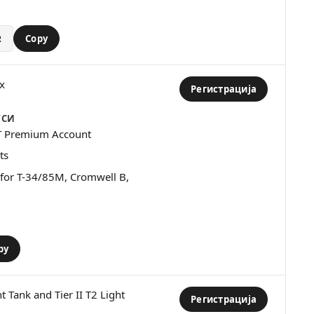
R
Copy
x
Регистрација
УСИ
T Premium Account
ts
s for T-34/85M, Cromwell B,
py
ht Tank and Tier II T2 Light
Регистрација