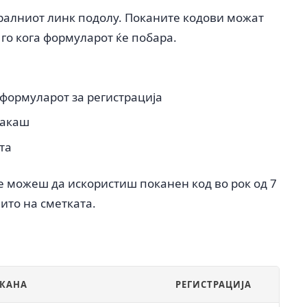
ералниот линк подолу. Поканите кодови можат
 го кога формуларот ќе побара.
 формуларот за регистрација
сакаш
ата
е можеш да искористиш поканен код во рок од 7
ито на сметката.
ОКАНА
РЕГИСТРАЦИЈА