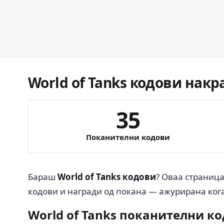
World of Tanks кодови накр
35
Поканителни кодови
Бараш
World of Tanks кодови
? Оваа страниц
кодови и награди од покана — ажурирана кога
World of Tanks поканителни к