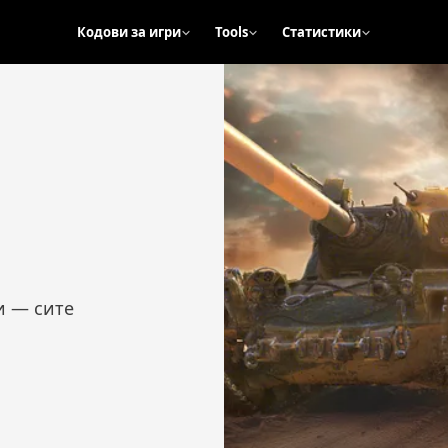
Кодови за игри
Tools
Статистики
и — сите