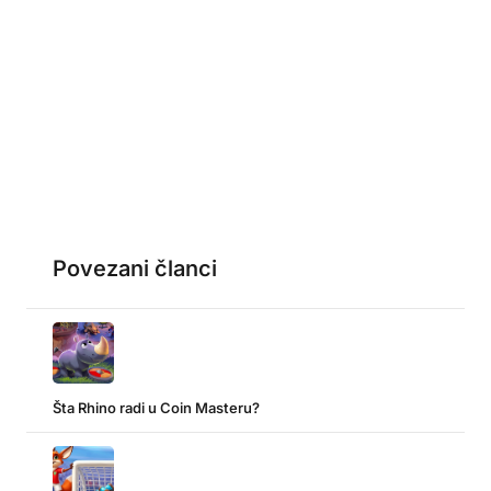
Povezani članci
Šta Rhino radi u Coin Masteru?