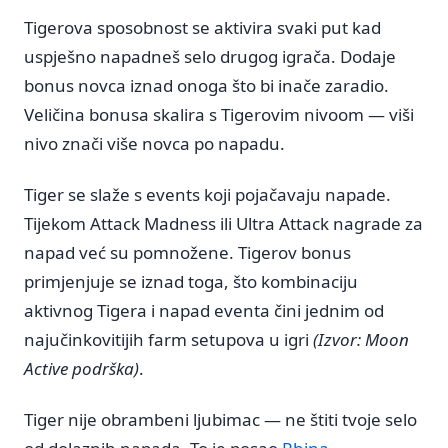
Tigerova sposobnost se aktivira svaki put kad
uspješno napadneš selo drugog igrača. Dodaje
bonus novca iznad onoga što bi inače zaradio.
Veličina bonusa skalira s Tigerovim nivoom — viši
nivo znači više novca po napadu.
Tiger se slaže s events koji pojačavaju napade.
Tijekom Attack Madness ili Ultra Attack nagrade za
napad već su pomnožene. Tigerov bonus
primjenjuje se iznad toga, što kombinaciju
aktivnog Tigera i napad eventa čini jednim od
najučinkovitijih farm setupova u igri
(Izvor: Moon
Active podrška)
.
Tiger nije obrambeni ljubimac — ne štiti tvoje selo