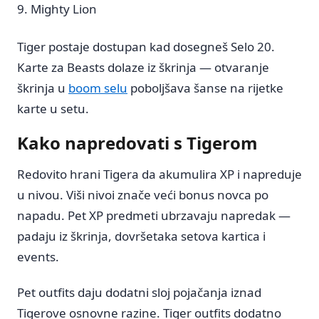
Mighty Lion
Tiger postaje dostupan kad dosegneš Selo 20.
Karte za Beasts dolaze iz škrinja — otvaranje
škrinja u
boom selu
poboljšava šanse na rijetke
karte u setu.
Kako napredovati s Tigerom
Redovito hrani Tigera da akumulira XP i napreduje
u nivou. Viši nivoi znače veći bonus novca po
napadu. Pet XP predmeti ubrzavaju napredak —
padaju iz škrinja, dovršetaka setova kartica i
events.
Pet outfits daju dodatni sloj pojačanja iznad
Tigerove osnovne razine. Tiger outfits dodatno