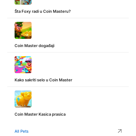
Šta Foxy radi u Coin Masteru?
Coin Master događaji
Kako sakriti selo u Coin Master
Coin Master Kasica prasica
All Pets