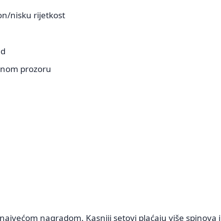
n/nisku rijetkost
ld
ivnom prozoru
najvećom nagradom. Kasniji setovi plaćaju više spinova i 