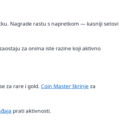
tku. Nagrade rastu s napretkom — kasniji setovi
zaostaju za onima iste razine koji aktivno
e za rare i gold.
Coin Master škrinje
za
ađaja
prati aktivnosti.