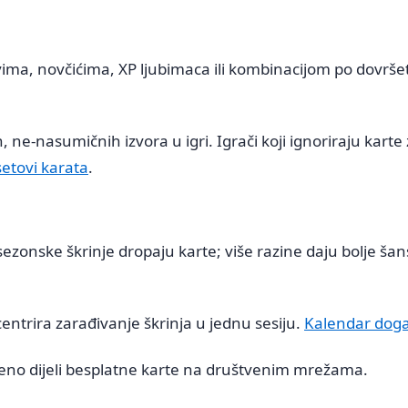
ima, novčićima, XP ljubimaca ili kombinacijom po dovrše
 ne-nasumičnih izvora u igri. Igrači koji ignoriraju karte 
etovi karata
.
ezonske škrinje dropaju karte; više razine daju bolje šans
centrira zarađivanje škrinja u jednu sesiju.
Kalendar dog
o dijeli besplatne karte na društvenim mrežama.