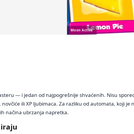
Moon Active
asteru — i jedan od najpogrešnije shvaćenih. Nisu spored
novčiće ili XP ljubimaca. Za razliku od automata, koji je 
jih načina ubrzanja napretka.
iraju