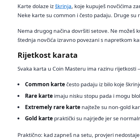
Karte dolaze iz
škrinja
, koje kupuješ novčićima za
Neke karte su common i često padaju. Druge su rare
Nema drugog načina dovršiti setove. Ne možeš kupit
štednja novčića izravno povezani s napretkom ka
Rijetkost karata
Svaka karta u Coin Masteru ima razinu rijetkosti —
Common karte
često padaju iz bilo koje škrinje
Rare karte
imaju nisku stopu pada i mogu bloki
Extremely rare karte
najteže su non-gold kar
Gold karte
praktički su najrjeđe jer se norm
Praktično: kad zapneš na setu, provjeri nedostaje li t