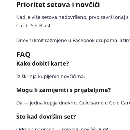
Prioritet setova i novčići
Kad je više setova nedovršeno, prvo završi onaj s 
Card i Set Blast.
Dnevni limit razmjene u Facebook grupama ili tim
FAQ
Kako dobiti karte?
Iz škrinja kupljenih novčićima.
Mogu li zamijeniti s prijateljima?
Da — jedna kopija dnevno. Gold samo u Gold Car
Što kad dovršim set?
Odmah nagrada — spinovi, novčići ili XP.