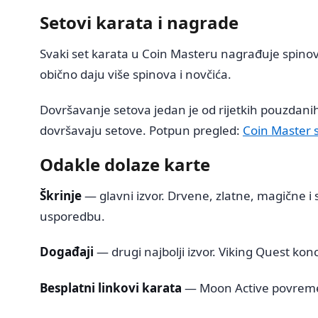
Setovi karata i nagrade
Svaki set karata u Coin Masteru nagrađuje spinov
obično daju više spinova i novčića.
Dovršavanje setova jedan je od rijetkih pouzdanih,
dovršavaju setove. Potpun pregled:
Coin Master s
Odakle dolaze karte
Škrinje
— glavni izvor. Drvene, zlatne, magične i s
usporedbu.
Događaji
— drugi najbolji izvor. Viking Quest kon
Besplatni linkovi karata
— Moon Active povremen