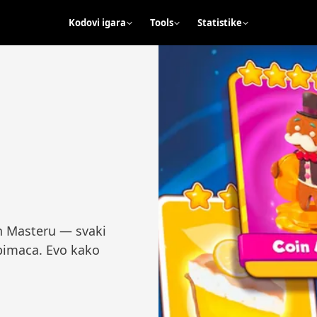
Kodovi igara
Tools
Statistike
,
in Masteru — svaki
ubimaca. Evo kako