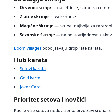
Drvene škrinje
— najjeftinije, samo za commo
Zlatne škrinje
— workhorse
Magične škrinje
— skupe, najbolje za rare/go
Sezonske škrinje
— najbolja vrijednost u akt
Boom villages
poboljšavaju drop rate karata.
Hub karata
Setovi karata
Gold karte
Joker Card
Prioritet setova i novčići
Kad je više setova nedovršeno, prvo završi onaj s 