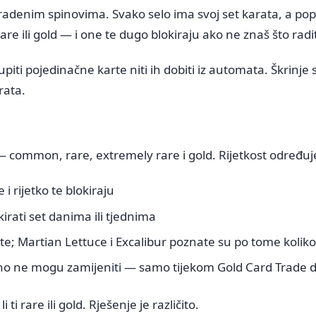
radenim spinovima. Svako selo ima svoj set karata, a pop
 ili gold — i one te dugo blokiraju ako ne znaš što radit
i pojedinačne karte niti ih dobiti iz automata. Škrinje su
rata.
 common, rare, extremely rare i gold. Rijetkost određuje 
 i rijetko te blokiraju
rati set danima ili tjednima
te; Martian Lettuce i Excalibur poznate su po tome koliko
alno ne mogu zamijeniti — samo tijekom Gold Card Trade 
i rare ili gold. Rješenje je različito.