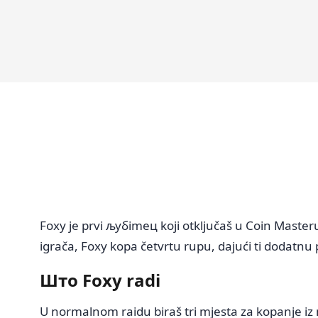
Foxy je prvi љубimец koji otključaš u Coin Masteru
igrača, Foxy kopa četvrtu rupu, dajući ti dodatnu
Што Foxy radi
U normalnom raidu biraš tri mjesta za kopanje i