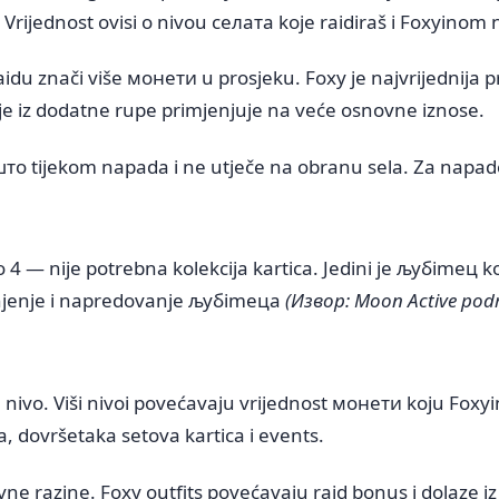
 Vrijednost ovisi o nivou селата koje raidiraš i Foxyinom 
aidu znači više монети u prosjeku. Foxy je najvrijednija 
nje iz dodatne rupe primjenjuje na veće osnovne iznose.
што tijekom napada i ne utječe na obranu sela. Za napade
 — nije potrebna kolekcija kartica. Jedini je љубimец koj
ranjenje i napredovanje љубimецa
(Извор: Moon Active pod
nivo. Viši nivoi povećavaju vrijednost монети koju Foxyi
 dovršetaka setova kartica i events.
vne razine. Foxy outfits povećavaju raid bonus i dolaze 