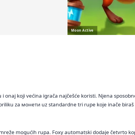
Moon Active
 i onaj koji većina igrača najčešće koristi. Njena sposob
 priliku za монети uz standardne tri rupe koje inače biraš
z mreže mogućih rupa. Foxy automatski dodaje četvrto ko