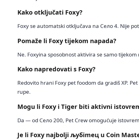
Kako otključati Foxy?
Foxy se automatski otključava na Село 4. Nije pot
Pomaže li Foxy tijekom napada?
Ne. Foxyina sposobnost aktivira se samo tijekom r
Kako napredovati s Foxy?
Redovito hrani Foxy pet foodom da gradiš XP. Pet
rupe.
Mogu li Foxy i Tiger biti aktivni istovr
Da — od Село 200, Pet Crew omogućuje istovrem
Je li Foxy najbolji љубimец u Coin Mast