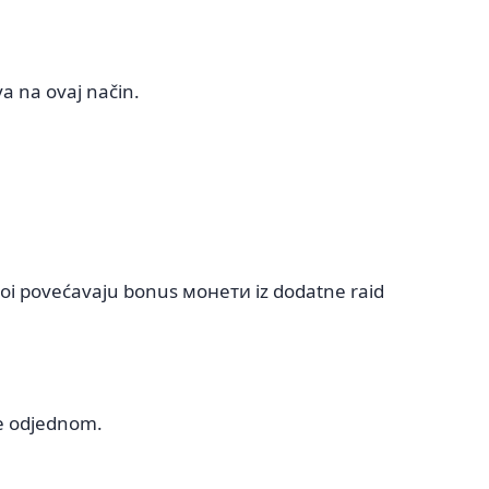
va na ovaj način.
ivoi povećavaju bonus монети iz dodatne raid
e odjednom.