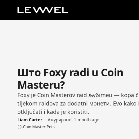
Што Foxy radi u Coin
Masteru?
Foxy je Coin Masterov raid љубimец — kopa č
tijekom raidova za dodatni монети. Evo kako F
otključati i kada je koristiti.
Liam Carter
Ажурирано:
1 month ago
Coin Master
Pets
›
›
Почетна