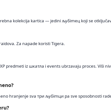
rebna kolekcija kartica — jedini љубimец koji se otključa
aidova. Za napade koristi Tigera.
 XP predmeti iz шкатла i events ubrzavaju proces. Viši n
emeno?
eno hranjenje sva три љубimци pa sve sposobnosti rad
eru?