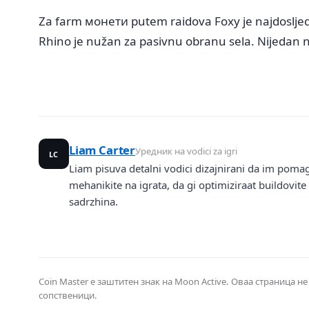
Za farm монети putem raidova Foxy je najdosljedni
Rhino je nužan za pasivnu obranu sela. Nijedan ni
Liam Carter
Уредник на vodici za igri
LC
Liam pisuva detalni vodici dizajnirani da im pomag
mehanikite na igrata, da gi optimiziraat buildovite
sadrzhina.
Coin Master е заштитен знак на Moon Active. Оваа страница н
сопственици.