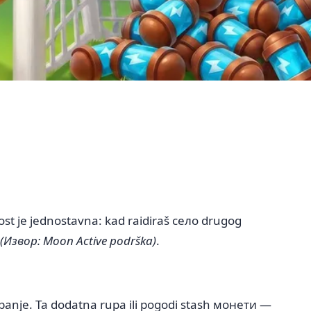
nost je jednostavna: kad raidiraš село drugog
(Извор: Moon Active podrška)
.
panje. Ta dodatna rupa ili pogodi stash монети —