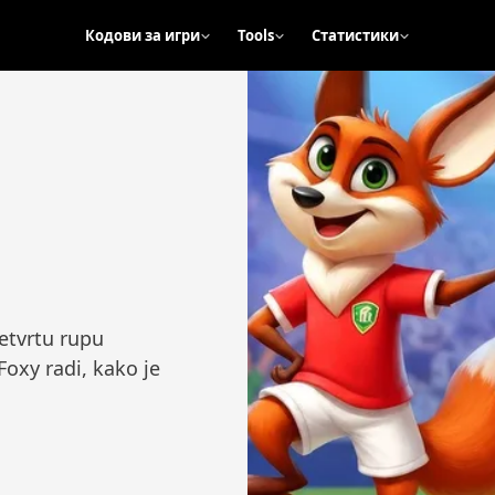
Кодови за игри
Tools
Статистики
etvrtu rupu
oxy radi, kako je