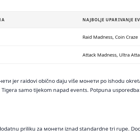
NA
NAJBOLJE UPARIVANJE E
Raid Madness, Coin Craze
Attack Madness, Ultra Atta
нети jer raidovi obično daju više монети po ishodu okreta
 na Tigera samo tijekom napad events. Potpuna usporedba
i dodatnu priliku za монети iznad standardne tri rupe. D