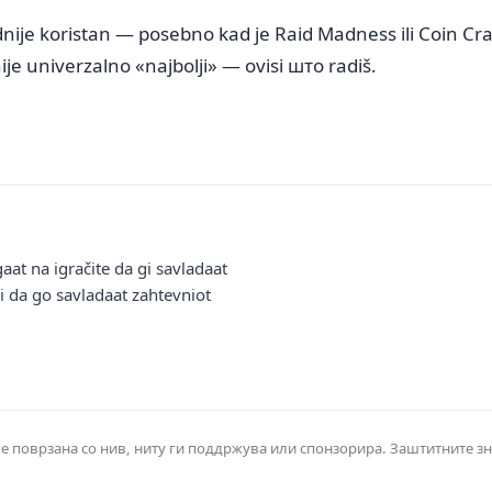
je koristan — posebno kad je Raid Madness ili Coin Craze
je univerzalno «najbolji» — ovisi што radiš.
aat na igračite da gi savladaat
 i da go savladaat zahtevniot
е е поврзана со нив, ниту ги поддржува или спонзорира. Заштитните з