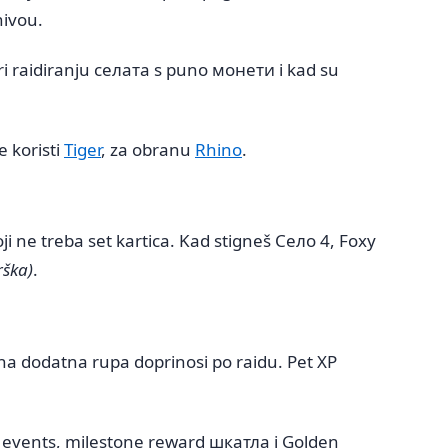
nivou.
pri raidiranju селата s puno монети i kad su
 koristi
Tiger
, za obranu
Rhino
.
i ne treba set kartica. Kad stigneš Село 4, Foxy
rška)
.
na dodatna rupa doprinosi po raidu. Pet XP
iz events, milestone reward шкатла i Golden