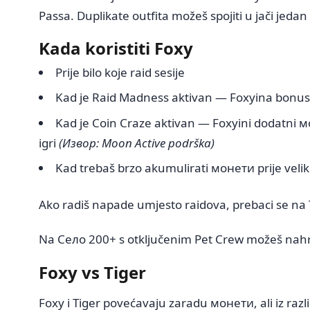
Passa. Duplikate outfita možeš spojiti u jači jedan 
Kada koristiti Foxy
Prije bilo koje raid sesije
Kad je Raid Madness aktivan — Foxyina bonus 
Kad je Coin Craze aktivan — Foxyini dodatni мо
igri
(Извор: Moon Active podrška)
Kad trebaš brzo akumulirati монети prije velik
Ako radiš napade umjesto raidova, prebaci se na 
Na Село 200+ s otključenim Pet Crew možeš nahra
Foxy vs Tiger
Foxy i Tiger povećavaju zaradu монети, ali iz različ