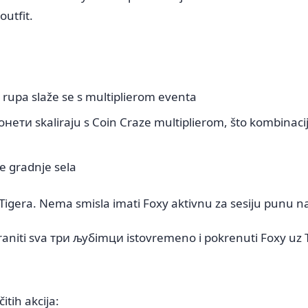
outfit.
rupa slaže se s multiplierom eventa
нети skaliraju s Coin Craze multiplierom, što kombinacij
e gradnje sela
Tigera. Nema smisla imati Foxy aktivnu za sesiju punu 
niti sva три љубimци istovremeno i pokrenuti Foxy uz T
itih akcija: