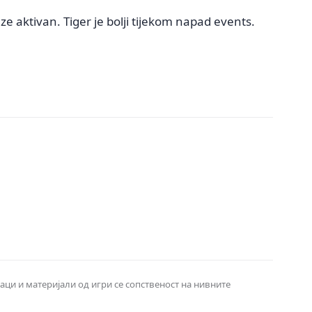
 aktivan. Tiger je bolji tijekom napad events.
наци и материјали од игри се сопственост на нивните