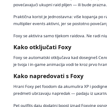
povećavajući ukupni raid plijen — ili bude prazna.
Praktična korist je jednostavna: više kopanja po r
multiplier events aktivni, jer se postotno poveća
Foxy se aktivira samo tijekom raidova. Ne radi ni
Kako otključati Foxy
Foxy se automatski otključava kad dosegneš Село 4
je tvoja i in-game animacija vodi te kroz prvo h
Kako napredovati s Foxy
Hrani Foxy pet foodom da akumulira XP i podigne 
predmeti ubrzavaju napredak — padaju iz шкатла,
Pet outfits daju dodatni boost iznad Foxyine osno