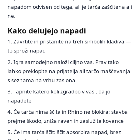
napadom odvisen od tega, ali je tarča zaščitena ali
ne.
Kako delujejo napadi
Zavrtite in pristanite na treh simbolih kladiva —
to sproži napad
Igra samodejno naloži ciljno vas. Prav tako
lahko preklopite na prijatelja ali tarčo maščevanja
s seznama na vrhu zaslona
Tapnite katero koli zgradbo v vasi, da jo
napadete
Če tarča nima ščita in Rhino ne blokira: stavba
prejme škodo, zniža raven in zaslužite kovance
Če ima tarča ščit: ščit absorbira napad, brez