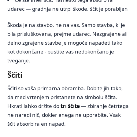
udarec — gradnja ne utrpi škode, ščit je porabljen
Škoda je na stavbo, ne na vas. Samo stavba, ki je
bila prisluškovana, prejme udarec. Nezgrajene ali
delno zgrajene stavbe je mogoče napadeti tako
kot dokončane - pustite vas nedokončano je
tveganje.
Ščiti
Ščiti so vaša primarna obramba. Dobite jih tako,
da med vrtenjem pristanete na simbolu ščita.
Hkrati lahko držite do
tri ščite
— zbiranje četrtega
ne naredi nič, dokler enega ne uporabite. Vsak
ščit absorbira en napad.