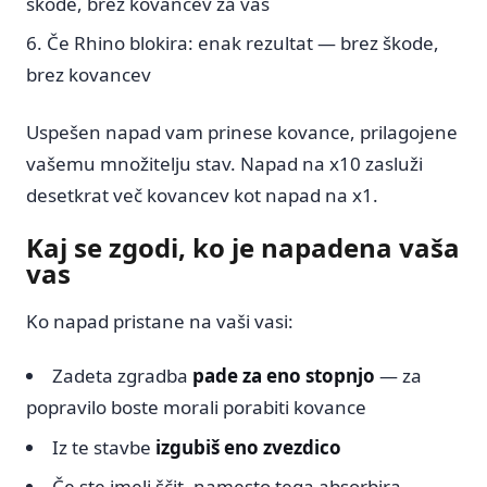
škode, brez kovancev za vas
Če Rhino blokira: enak rezultat — brez škode,
brez kovancev
Uspešen napad vam prinese kovance, prilagojene
vašemu množitelju stav. Napad na x10 zasluži
desetkrat več kovancev kot napad na x1.
Kaj se zgodi, ko je napadena vaša
vas
Ko napad pristane na vaši vasi:
Zadeta zgradba
pade za eno stopnjo
— za
popravilo boste morali porabiti kovance
Iz te stavbe
izgubiš eno zvezdico
Če ste imeli ščit, namesto tega absorbira