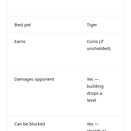
Fo
ho
Best pet
Tiger
Fo
Earns
Coins (if
Co
unshielded)
fr
bu
sta
Damages opponent
Yes —
No
building
on
drops a
tak
level
bu
coi
Can be blocked
Yes —
No
shields or
me