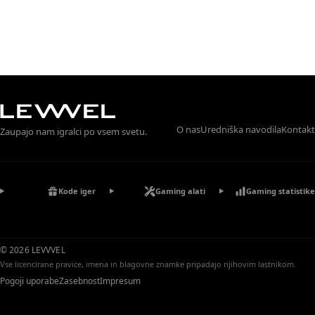
O nas
Uredniška navodila
Kontakt
Zaupajo nam igralci po vsem svetu.
Kode iger
Gaming alati
Gaming statistike
© 2026 LEVVVEL
Vse licencirane pravice, imena in blagovne znamke pripadajo njihovim lastnikom.
Pogoji uporabe
Zasebnost
Impresum